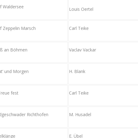
f Waldersee
Louis Oertel
f Zeppelin Marsch
Carl Teike
uß an Böhmen
Vaclav Vackar
t’ und Morgen
H. Blank
Treue fest
Carl Teike
dgeschwader Richthofen
M. Husadel
elklänge
E. Übel