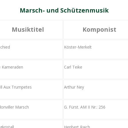
Marsch- und Schützenmusik
Musiktitel
Komponist
chied
Köster-Merkelt
e Kameraden
Carl Teike
ll Aux Trumpetes
Arthur Ney
onviller Marsch
G. Fürst. AM II Nr.: 256
gkristall
Heribert Raich