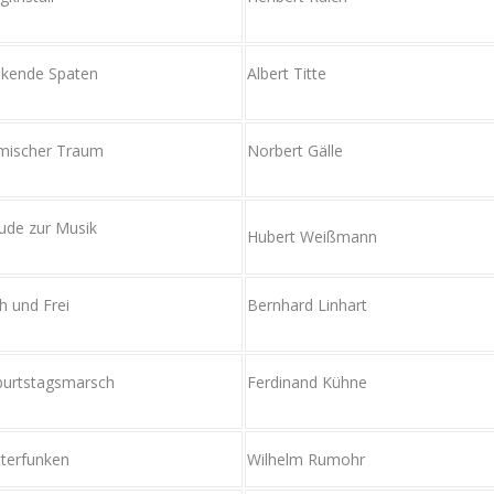
nkende Spaten
Albert Titte
mischer Traum
Norbert Gälle
ude zur Musik
Hubert Weißmann
h und Frei
Bernhard Linhart
urtstagsmarsch
Ferdinand Kühne
terfunken
Wilhelm Rumohr