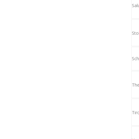
Sal
Sto
Sch
The
Tir