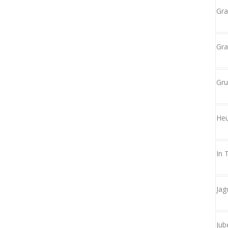
Gra
Gra
Gr
Heu
In 
Jag
Jub