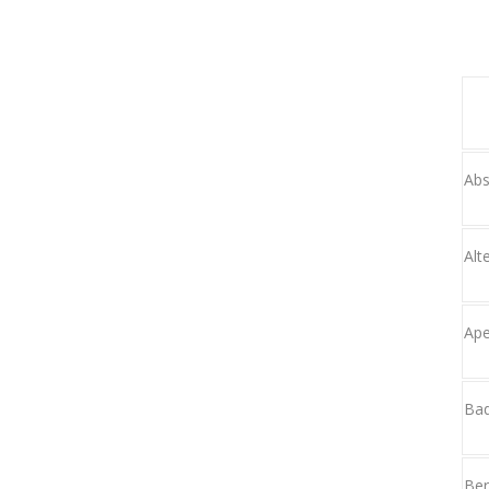
Abs
Alt
Ape
Bad
Ber