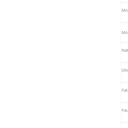
Mol
Mo
Nat
Ohn
Pat
Pa