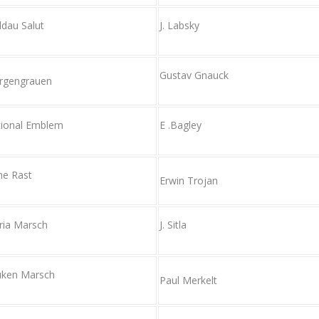
dau Salut
J. Labsky
Gustav Gnauck
rgengrauen
ional Emblem
E .Bagley
e Rast
Erwin Trojan
ria Marsch
J. Sitla
uken Marsch
Paul Merkelt