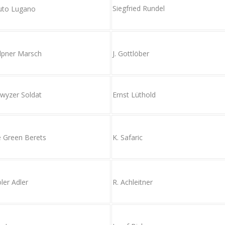
Siegfried Rundel
uto Lugano
lpner Marsch
J. Gottlöber
wyzer Soldat
Ernst Lüthold
 Green Berets
K. Safaric
oler Adler
R. Achleitner