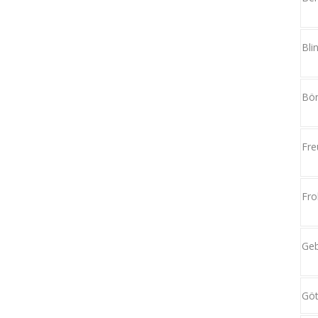
Bli
Bö
Fre
Fro
Geb
Göt