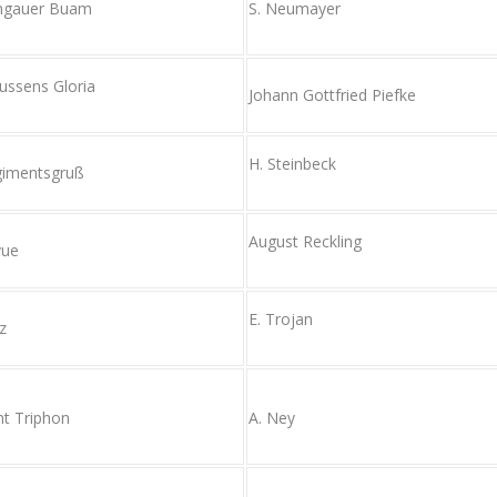
ngauer Buam
S. Neumayer
ussens Gloria
Johann Gottfried Piefke
H. Steinbeck
imentsgruß
August Reckling
vue
E. Trojan
z
nt Triphon
A. Ney