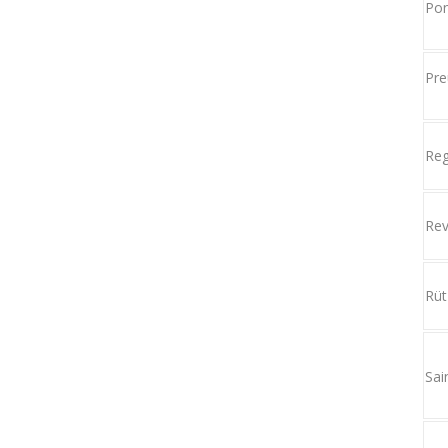
Po
Pre
Reg
Re
Rüt
Sai