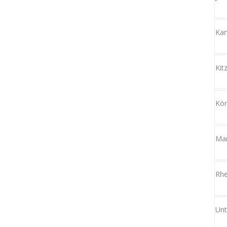
Kam
Kit
Kön
Mar
Rhe
Unt